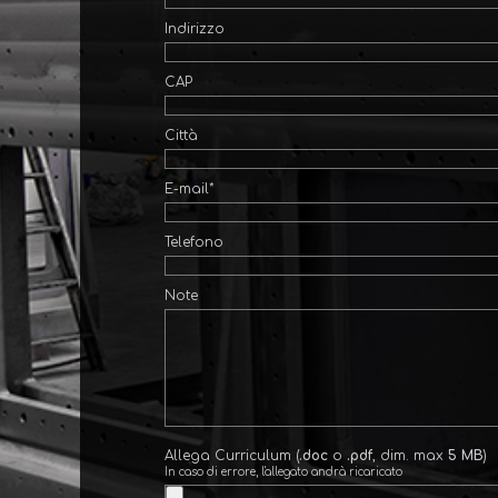
Indirizzo
CAP
Città
E-mail*
Telefono
Note
Allega Curriculum (
.doc
o
.pdf
, dim. max
5 MB
)
In caso di errore, l'allegato andrà ricaricato